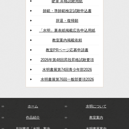
硬筆 昇格試験用紙
師範・準師範検定試験申込書
辞退・復帰願
「水明」裏表紙掲載広告申込用紙
教室案内掲載依頼
教室PRページ応募申請書
2026年第48回昇段昇格試験要項
水明書展第74回青少年部2026
水明書展第76回一般部要項2026
ホーム
水明について
作品紹介
教室案内
月刊書道「水明」案内
水明書展案内