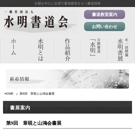
京都を中心に全国で書道教室をもつ書道団体
書道教室案内
お問い合わせ
HOME
第9回 章硯と山鴻会書展
書展案内
第9回 章硯と山鴻会書展