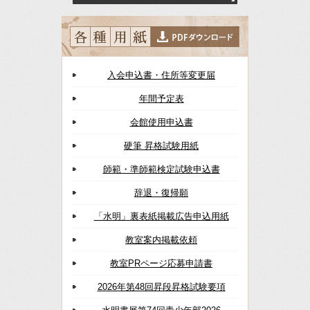
入会申込書・住所等変更届
年間予定表
会館使用申込書
硬筆 昇格試験用紙
師範・準師範検定試験申込書
辞退・復帰願
「水明」裏表紙掲載広告申込用紙
教室案内掲載依頼
教室PRページ応募申請書
2026年第48回昇段昇格試験要項