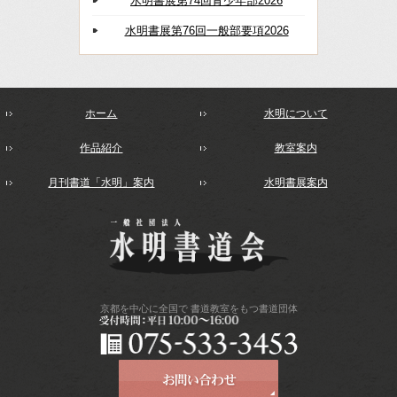
水明書展第74回青少年部2026
水明書展第76回一般部要項2026
ホーム
水明について
作品紹介
教室案内
月刊書道「水明」案内
水明書展案内
京都を中心に全国で
書道教室をもつ書道団体