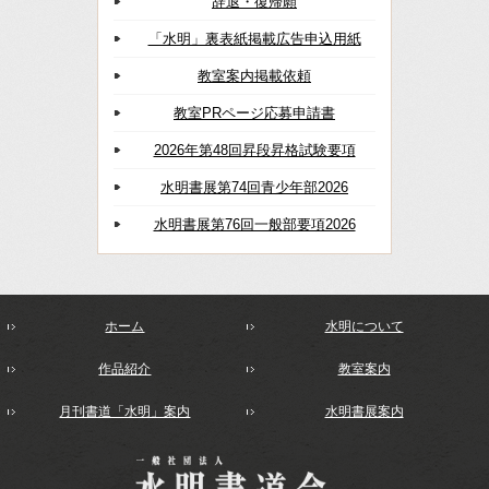
辞退・復帰願
「水明」裏表紙掲載広告申込用紙
教室案内掲載依頼
教室PRページ応募申請書
2026年第48回昇段昇格試験要項
水明書展第74回青少年部2026
水明書展第76回一般部要項2026
ホーム
水明について
作品紹介
教室案内
月刊書道「水明」案内
水明書展案内