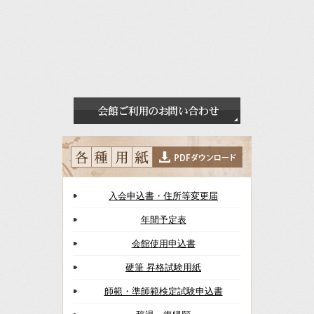
入会申込書・住所等変更届
年間予定表
会館使用申込書
硬筆 昇格試験用紙
師範・準師範検定試験申込書