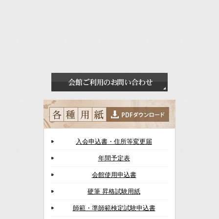
入会申込書・住所等変更届
年間予定表
会館使用申込書
硬筆 昇格試験用紙
師範・準師範検定試験申込書