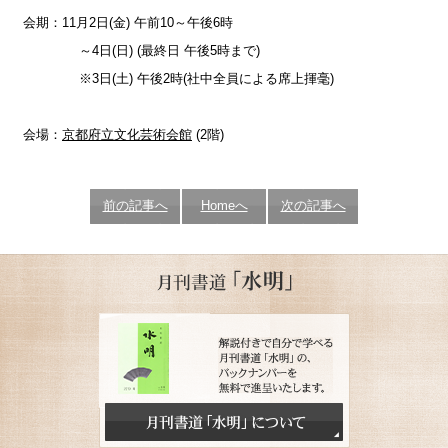
会期：11月2日(金) 午前10～午後6時
～4日(日) (最終日 午後5時まで)
※3日(土) 午後2時(社中全員による席上揮毫)
会場：
京都府立文化芸術会館
(2階)
前の記事へ
Homeへ
次の記事へ