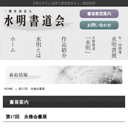
京都を中心に全国で書道教室をもつ書道団体
書道教室案内
お問い合わせ
HOME
第17回 永脩会書展
書展案内
第17回 永脩会書展