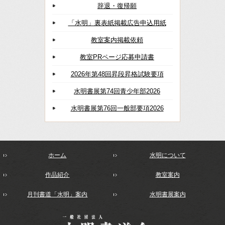
辞退・復帰願
「水明」裏表紙掲載広告申込用紙
教室案内掲載依頼
教室PRページ応募申請書
2026年第48回昇段昇格試験要項
水明書展第74回青少年部2026
水明書展第76回一般部要項2026
ホーム
水明について
作品紹介
教室案内
月刊書道「水明」案内
水明書展案内