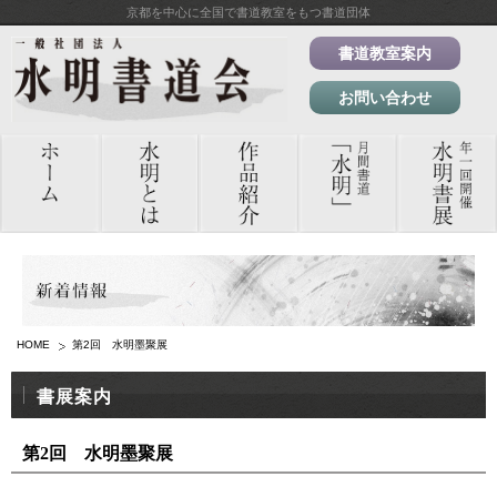
京都を中心に全国で書道教室をもつ書道団体
書道教室案内
お問い合わせ
HOME
第2回 水明墨聚展
書展案内
第2回 水明墨聚展