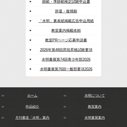
師範・準師範検定試験申込書
辞退・復帰願
「水明」裏表紙掲載広告申込用紙
教室案内掲載依頼
教室PRページ応募申請書
2026年第48回昇段昇格試験要項
水明書展第74回青少年部2026
水明書展第76回一般部要項2026
ホーム
水明について
作品紹介
教室案内
月刊書道「水明」案内
水明書展案内