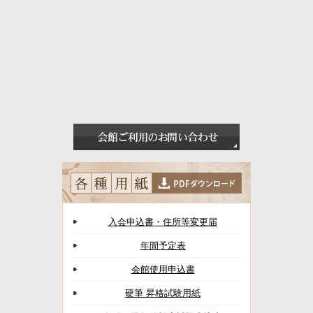
入会申込書・住所等変更届
年間予定表
会館使用申込書
硬筆 昇格試験用紙