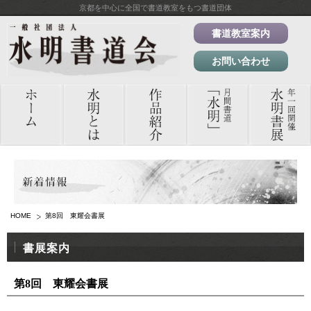
京都を中心に全国で書道教室をもつ書道団体
書道教室案内
お問い合わせ
HOME
第8回 東耀会書展
書展案内
第8回 東耀会書展