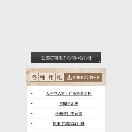
入会申込書・住所等変更届
年間予定表
会館使用申込書
硬筆 昇格試験用紙