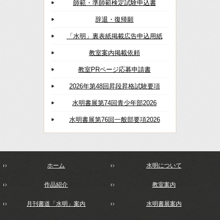
師範・準師範検定試験申込書
辞退・復帰願
「水明」裏表紙掲載広告申込用紙
教室案内掲載依頼
教室PRページ応募申請書
2026年第48回昇段昇格試験要項
水明書展第74回青少年部2026
水明書展第76回一般部要項2026
ホーム
水明について
作品紹介
教室案内
月刊書道「水明」案内
水明書展案内