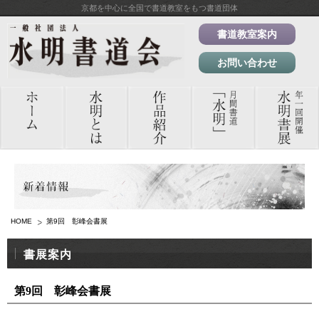
京都を中心に全国で書道教室をもつ書道団体
書道教室案内
お問い合わせ
HOME
第9回 彰峰会書展
書展案内
第9回 彰峰会書展