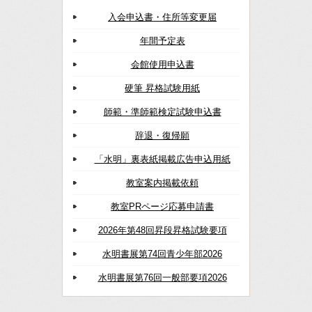
入会申込書・住所等変更届
年間予定表
会館使用申込書
硬筆 昇格試験用紙
師範・準師範検定試験申込書
辞退・復帰願
「水明」裏表紙掲載広告申込用紙
教室案内掲載依頼
教室PRページ応募申請書
2026年第48回昇段昇格試験要項
水明書展第74回青少年部2026
水明書展第76回一般部要項2026