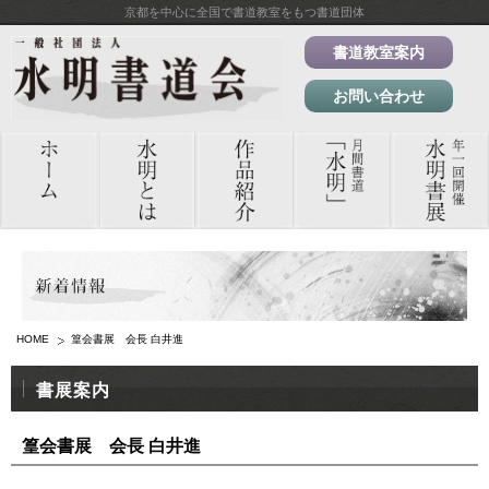
京都を中心に全国で書道教室をもつ書道団体
書道教室案内
お問い合わせ
HOME
篁会書展 会長 白井進
書展案内
篁会書展 会長 白井進