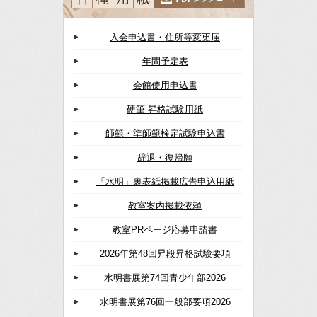
入会申込書・住所等変更届
年間予定表
会館使用申込書
硬筆 昇格試験用紙
師範・準師範検定試験申込書
辞退・復帰願
「水明」裏表紙掲載広告申込用紙
教室案内掲載依頼
教室PRページ応募申請書
2026年第48回昇段昇格試験要項
水明書展第74回青少年部2026
水明書展第76回一般部要項2026