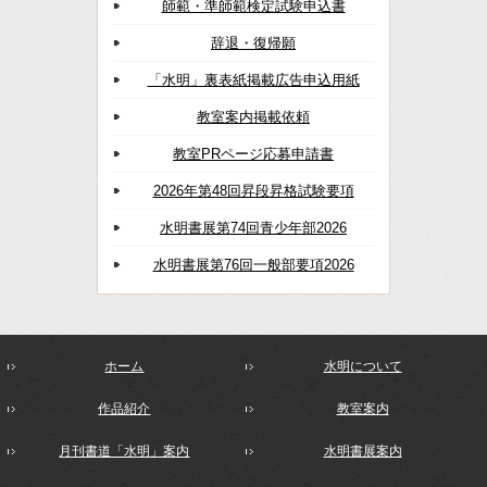
師範・準師範検定試験申込書
辞退・復帰願
「水明」裏表紙掲載広告申込用紙
教室案内掲載依頼
教室PRページ応募申請書
2026年第48回昇段昇格試験要項
水明書展第74回青少年部2026
水明書展第76回一般部要項2026
ホーム
水明について
作品紹介
教室案内
月刊書道「水明」案内
水明書展案内