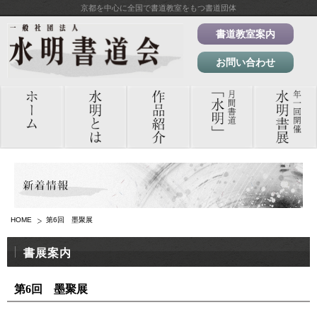
京都を中心に全国で書道教室をもつ書道団体
書道教室案内
お問い合わせ
HOME
第6回 墨聚展
書展案内
第6回 墨聚展