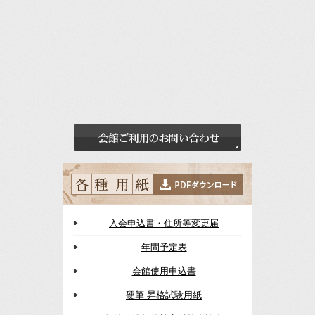
入会申込書・住所等変更届
年間予定表
会館使用申込書
硬筆 昇格試験用紙