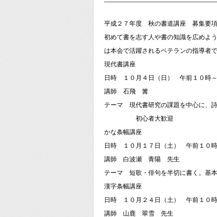
平成２７年度 秋の書道講座 募集要
初めて書を志す人や書の知識を広めよ
は本会で活躍されるベテランの指導者
現代書講座
日時 １０月４日（日） 午前１０時
講師 石飛 篝
テーマ 現代書研究の課題を中心に、詩
初心者大歓迎
かな条幅講座
日時 １０月１７日（土） 午前１０
講師 白波瀬 青陽 先生
テーマ 短歌・俳句を半切に書く。基
漢字条幅講座
日時 １０月２４日（土） 午前１０
講師 山鹿 翠雪 先生