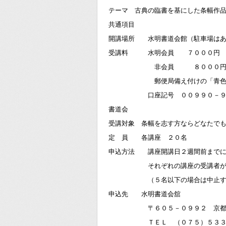
テーマ 古典の臨書を基にした条幅作
共通項目
開講場所 水明書道会館（駐車場はあ
受講料 水明会員 ７０００円
非会員 ８０００
郵便局備え付けの「青色払込票
口座記号 ００９９０－９ 口
書道会
受講対象 条幅を志す方ならどなたで
定 員 各講座 ２０名
申込方法 講座開講日２週間前までに
それぞれの講座の受講者が定員に
（５名以下の場合は中止するこ
申込先 水明書道会舘
〒６０５－０９９２ 京都市東山
ＴＥＬ （０７５）５３３－