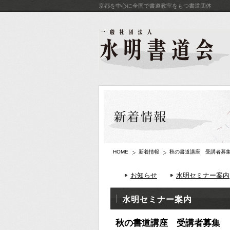
京都を中心に全国で書道教室をもつ書道団体
HOME
新着情報
秋の書道講座 受講者募
お知らせ
水明セミナー案内
水明セミナー案内
秋の書道講座 受講者募集