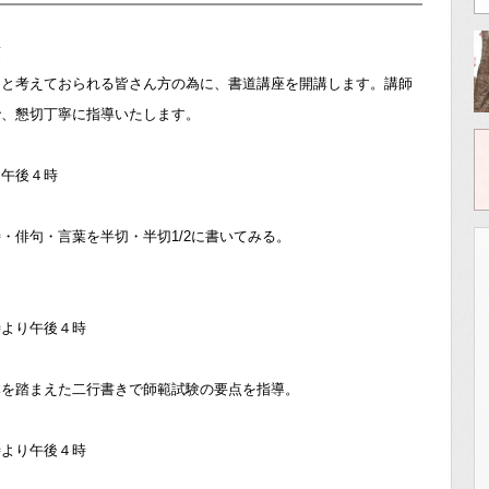
項
うと考えておられる皆さん方の為に、書道講座を開講します。講師
で、懇切丁寧に指導いたします。
～午後４時
・俳句・言葉を半切・半切1/2に書いてみる。
時より午後４時
本を踏まえた二行書きで師範試験の要点を指導。
時より午後４時