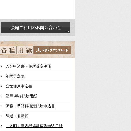
入会申込書・住所等変更届
年間予定表
会館使用申込書
硬筆 昇格試験用紙
師範・準師範検定試験申込書
辞退・復帰願
「水明」裏表紙掲載広告申込用紙