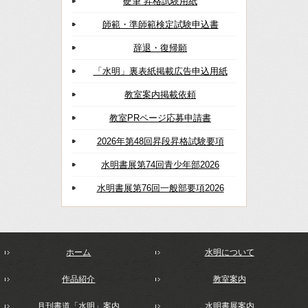
硬筆 昇格試験用紙
師範・準師範検定試験申込書
辞退・復帰願
「水明」裏表紙掲載広告申込用紙
教室案内掲載依頼
教室PRページ応募申請書
2026年第48回昇段昇格試験要項
水明書展第74回青少年部2026
水明書展第76回一般部要項2026
ホーム
水明について
作品紹介
教室案内
月刊書道「水明」案内
水明書展案内