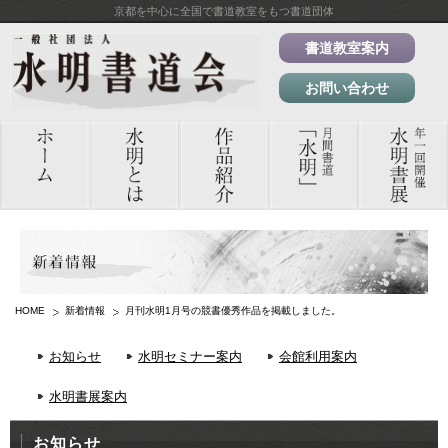
京都を中心に全国で書道教室をもつ書道団体
書道教室案内
お問い合わせ
HOME
新着情報
月刊水明1月号の競書優秀作品を掲載しました。
お知らせ
水明セミナー案内
会館利用案内
水明書展案内
お知らせ