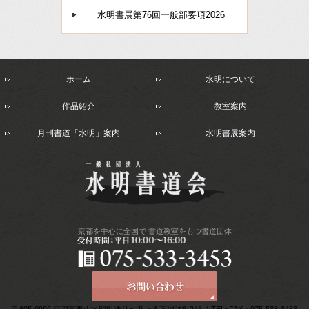
水明書展第76回一般部要項2026
ホーム
水明について
作品紹介
教室案内
月刊書道「水明」案内
水明書展案内
京都を中心に全国で
書道教室をもつ書道団体
〒605-0992 京都市東山区鞘町通り七条上る下堀詰町246-4 TEL･FAX：075-533-3453