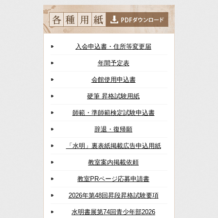
入会申込書・住所等変更届
年間予定表
会館使用申込書
硬筆 昇格試験用紙
師範・準師範検定試験申込書
辞退・復帰願
「水明」裏表紙掲載広告申込用紙
教室案内掲載依頼
教室PRページ応募申請書
2026年第48回昇段昇格試験要項
水明書展第74回青少年部2026