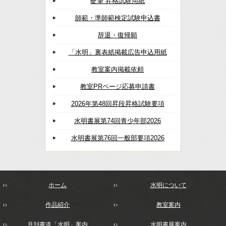
硬筆 昇格試験用紙
師範・準師範検定試験申込書
辞退・復帰願
「水明」裏表紙掲載広告申込用紙
教室案内掲載依頼
教室PRページ応募申請書
2026年第48回昇段昇格試験要項
水明書展第74回青少年部2026
水明書展第76回一般部要項2026
ホーム
水明について
作品紹介
教室案内
月刊書道「水明」案内
水明書展案内