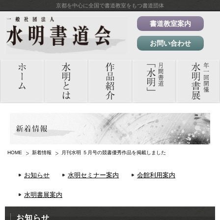
京都を中心に全国で書道教室をもつ書道団体
書道教室案内
お問い合わせ
HOME
新着情報
月刊水明 ５月号の競書優秀作品を掲載しました
お知らせ
水明セミナー案内
会館利用案内
水明書展案内
お知らせ