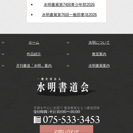
水明書展第74回青少年部2026
水明書展第76回一般部要項2026
ホーム
水明について
作品紹介
教室案内
月刊書道「水明」案内
水明書展案内
京都を中心に全国で
書道教室をもつ書道団体