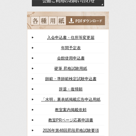
入会申込書・住所等変更届
年間予定表
会館使用申込書
硬筆 昇格試験用紙
師範・準師範検定試験申込書
辞退・復帰願
「水明」裏表紙掲載広告申込用紙
教室案内掲載依頼
教室PRページ応募申請書
2026年第48回昇段昇格試験要項