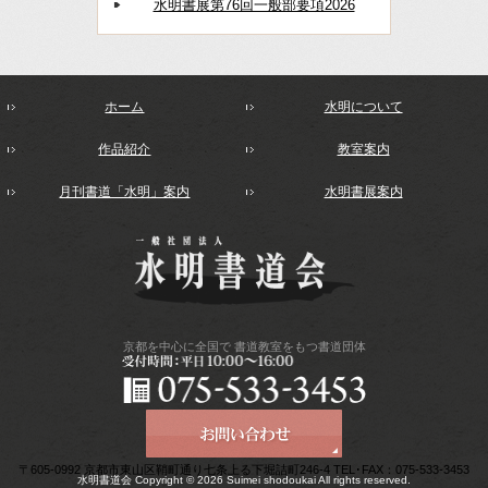
水明書展第76回一般部要項2026
ホーム
水明について
作品紹介
教室案内
月刊書道「水明」案内
水明書展案内
京都を中心に全国で
書道教室をもつ書道団体
〒605-0992 京都市東山区鞘町通り七条上る下堀詰町246-4 TEL･FAX：075-533-3453
水明書道会 Copyright © 2026 Suimei shodoukai All rights reserved.