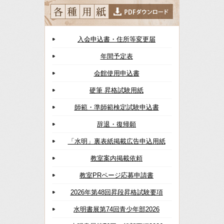
入会申込書・住所等変更届
年間予定表
会館使用申込書
硬筆 昇格試験用紙
師範・準師範検定試験申込書
辞退・復帰願
「水明」裏表紙掲載広告申込用紙
教室案内掲載依頼
教室PRページ応募申請書
2026年第48回昇段昇格試験要項
水明書展第74回青少年部2026