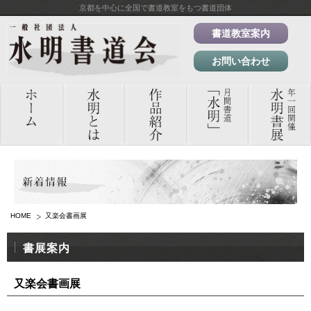
京都を中心に全国で書道教室をもつ書道団体
書道教室案内
お問い合わせ
HOME
又楽会書画展
書展案内
又楽会書画展