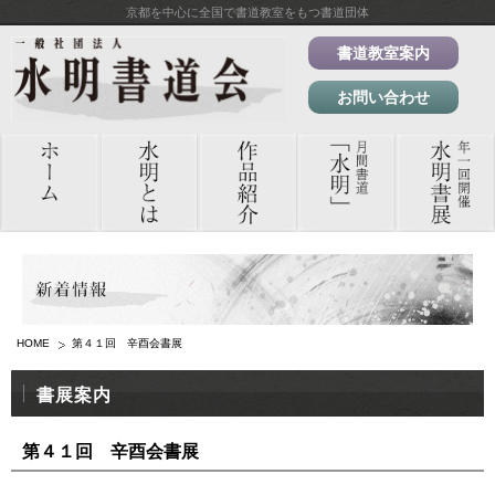
京都を中心に全国で書道教室をもつ書道団体
書道教室案内
お問い合わせ
HOME
第４１回 辛酉会書展
書展案内
第４１回 辛酉会書展