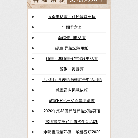
入会申込書・住所等変更届
年間予定表
会館使用申込書
硬筆 昇格試験用紙
師範・準師範検定試験申込書
辞退・復帰願
「水明」裏表紙掲載広告申込用紙
教室案内掲載依頼
教室PRページ応募申請書
2026年第48回昇段昇格試験要項
水明書展第74回青少年部2026
水明書展第76回一般部要項2026