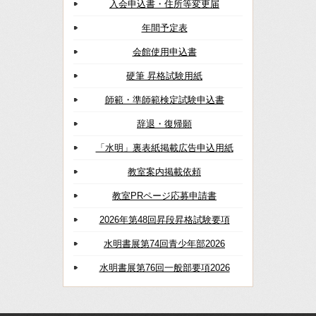
入会申込書・住所等変更届
年間予定表
会館使用申込書
硬筆 昇格試験用紙
師範・準師範検定試験申込書
辞退・復帰願
「水明」裏表紙掲載広告申込用紙
教室案内掲載依頼
教室PRページ応募申請書
2026年第48回昇段昇格試験要項
水明書展第74回青少年部2026
水明書展第76回一般部要項2026