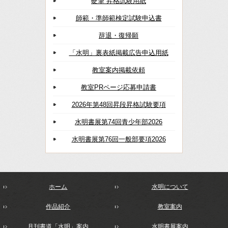
硬筆 昇格試験用紙
師範・準師範検定試験申込書
辞退・復帰願
「水明」裏表紙掲載広告申込用紙
教室案内掲載依頼
教室PRページ応募申請書
2026年第48回昇段昇格試験要項
水明書展第74回青少年部2026
水明書展第76回一般部要項2026
ホーム
水明について
作品紹介
教室案内
月刊書道「水明」案内
水明書展案内