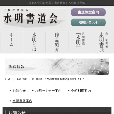
京都を中心に全国で書道教室をもつ書道団体
書道教室案内
お問い合わせ
HOME
新着情報
月刊水明 8月号の競書優秀作品を掲載しました
お知らせ
水明セミナー案内
会館利用案内
水明書展案内
お知らせ