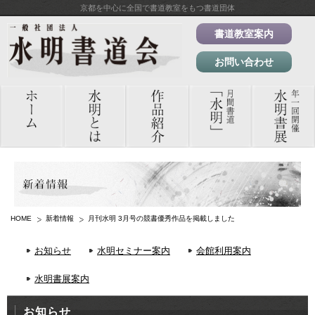
京都を中心に全国で書道教室をもつ書道団体
書道教室案内
お問い合わせ
HOME
新着情報
月刊水明 3月号の競書優秀作品を掲載しました
お知らせ
水明セミナー案内
会館利用案内
水明書展案内
お知らせ