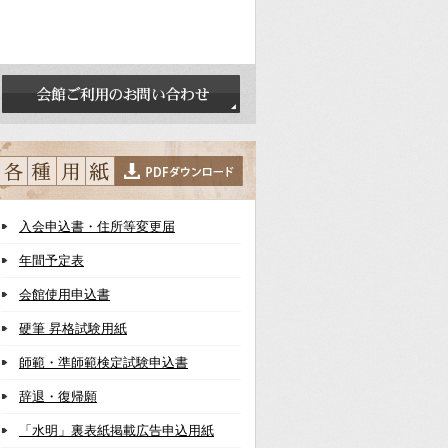
入会申込書・住所等変更届
年間予定表
会館使用申込書
硬筆 昇格試験用紙
師範・準師範検定試験申込書
辞退・復帰願
「水明」裏表紙掲載広告申込用紙