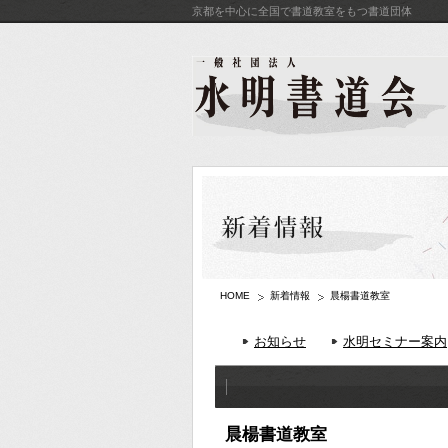
京都を中心に全国で書道教室をもつ書道団体
HOME
新着情報
晨楊書道教室
お知らせ
水明セミナー案内
晨楊書道教室