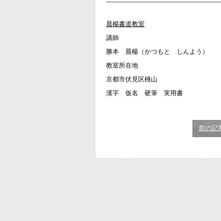
晨楊書道教室
講師
勝本 晨楊（かつもと しんよう）
教室所在地
京都市伏見区桃山
漢字 仮名 硬筆 実用書
前の記