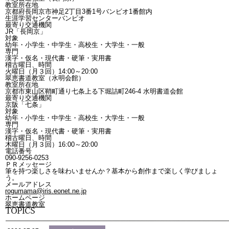
教室所在地
京都府長岡京市神足2丁目3番1号
バンビオ1番館内
生涯学習センターバンビオ
最寄り交通機関
JR「長岡京」
対象
幼年・小学生・中学生・高校生・大学生・一般
専門
漢字・仮名・現代書・硬筆・実用書
稽古曜日、時間
火曜日（月３回）14:00～20:00
翠恵書道教室（水明会館）
教室所在地
京都市東山区鞘町通り七条上る下堀詰町246-4 水明書道会館
最寄り交通機関
京阪「七条」
対象
幼年・小学生・中学生・高校生・大学生・一般
専門
漢字・仮名・現代書・硬筆・実用書
稽古曜日、時間
木曜日（月３回）16:00～20:00
電話番号
090-9256-0253
ＰＲメッセージ
筆を持つ楽しさを味わいませんか？基本から創作まで楽しく学びましょ
う。
メールアドレス
rogumama@iris.eonet.ne.jp
ホームページ
翠恵書道教室