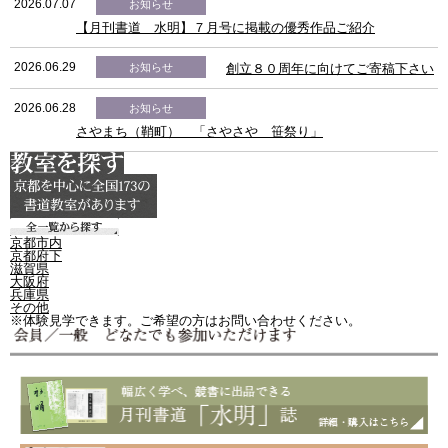
2026.07.07
お知らせ
【月刊書道 水明】７月号に掲載の優秀作品ご紹介
2026.06.29
お知らせ
創立８０周年に向けてご寄稿下さい
2026.06.28
お知らせ
さやまち（鞘町） 「さやさや 笹祭り」
京都市内
京都府下
滋賀県
大阪府
兵庫県
その他
※体験見学できます。ご希望の方はお問い合わせください。