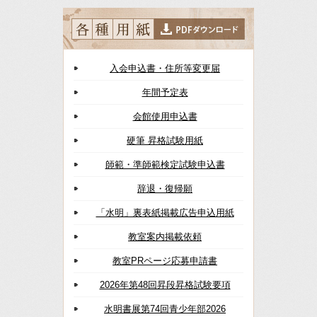
入会申込書・住所等変更届
年間予定表
会館使用申込書
硬筆 昇格試験用紙
師範・準師範検定試験申込書
辞退・復帰願
「水明」裏表紙掲載広告申込用紙
教室案内掲載依頼
教室PRページ応募申請書
2026年第48回昇段昇格試験要項
水明書展第74回青少年部2026