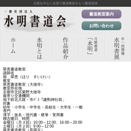
京都を中心に全国で書道教室をもつ書道団体
書道教室案内
お問い合わせ
翠恵書道教室
講師名
堀 翠恵（ほり すいけい）
教室
翠恵書道教室（大徳寺）
教室所在地
京都市北区紫野大徳寺
最寄り交通機関
地下鉄北大路・市ﾊﾞｽ「建勲神社前」
対象
幼年・小学生・中学生・高校生・大学生・一般
専門
漢字・仮名・現代書・硬筆・実用書
稽古曜日、時間
金曜日（月３回）10:00～12:00、16:00～20:00
土曜日（月２回）9:00～12:00
翠恵書道教室（長岡京）