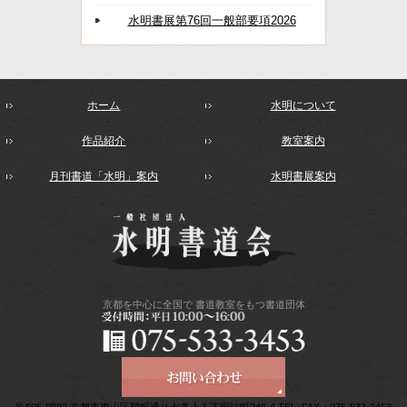
水明書展第76回一般部要項2026
ホーム
水明について
作品紹介
教室案内
月刊書道「水明」案内
水明書展案内
京都を中心に全国で
書道教室をもつ書道団体