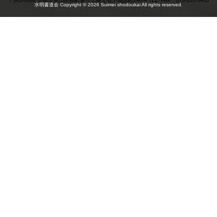
〒605-0992 京都市東山区鞘町通り七条上る下堀詰町246-4 TEL･FAX：075-533-3453
水明書道会 Copyright © 2026 Suimei shodoukai All rights reserved.