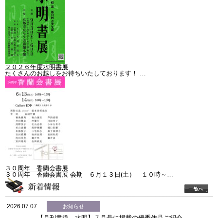
２０２６年度水明書展
たくさんのお越しをお待ちいたしております！ …
３０周年 香蘭会書展
３０周年 香蘭会書展 会期 ６月１３日(土） １０時～…
2026.07.07
お知らせ
【月刊書道 水明】７月号に掲載の優秀作品ご紹介