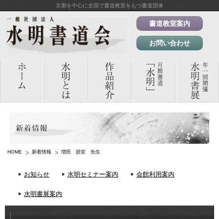
京都を中心に全国で書道教室をもつ書道団体
書道教室案内
お問い合わせ
HOME
新着情報
増田 節堂 先生
お知らせ
水明セミナー案内
会館利用案内
水明書展案内