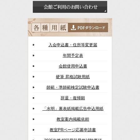
入会申込書・住所等変更届
年間予定表
会館使用申込書
硬筆 昇格試験用紙
師範・準師範検定試験申込書
辞退・復帰願
「水明」裏表紙掲載広告申込用紙
教室案内掲載依頼
教室PRページ応募申請書