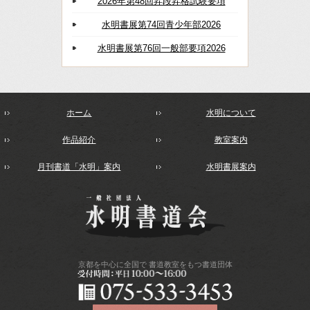
2026年第48回昇段昇格試験要項
水明書展第74回青少年部2026
水明書展第76回一般部要項2026
ホーム
水明について
作品紹介
教室案内
月刊書道「水明」案内
水明書展案内
京都を中心に全国で
書道教室をもつ書道団体