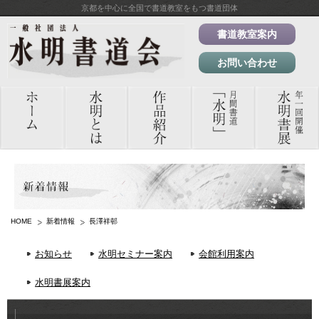
京都を中心に全国で書道教室をもつ書道団体
書道教室案内
お問い合わせ
HOME
新着情報
長澤祥邨
お知らせ
水明セミナー案内
会館利用案内
水明書展案内