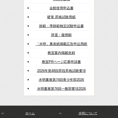
会館使用申込書
硬筆 昇格試験用紙
師範・準師範検定試験申込書
辞退・復帰願
「水明」裏表紙掲載広告申込用紙
教室案内掲載依頼
教室PRページ応募申請書
2026年第48回昇段昇格試験要項
水明書展第74回青少年部2026
水明書展第76回一般部要項2026
ホーム
水明について