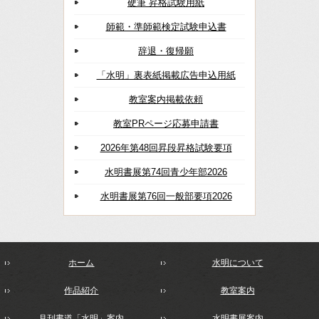
硬筆 昇格試験用紙
師範・準師範検定試験申込書
辞退・復帰願
「水明」裏表紙掲載広告申込用紙
教室案内掲載依頼
教室PRページ応募申請書
2026年第48回昇段昇格試験要項
水明書展第74回青少年部2026
水明書展第76回一般部要項2026
ホーム
水明について
作品紹介
教室案内
月刊書道「水明」案内
水明書展案内