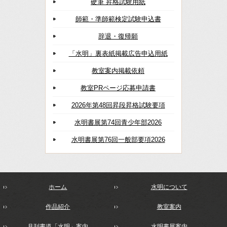
硬筆 昇格試験用紙
師範・準師範検定試験申込書
辞退・復帰願
「水明」裏表紙掲載広告申込用紙
教室案内掲載依頼
教室PRページ応募申請書
2026年第48回昇段昇格試験要項
水明書展第74回青少年部2026
水明書展第76回一般部要項2026
ホーム
水明について
作品紹介
教室案内
月刊書道「水明」案内
水明書展案内