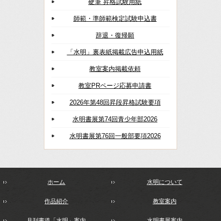
硬筆 昇格試験用紙
師範・準師範検定試験申込書
辞退・復帰願
「水明」裏表紙掲載広告申込用紙
教室案内掲載依頼
教室PRページ応募申請書
2026年第48回昇段昇格試験要項
水明書展第74回青少年部2026
水明書展第76回一般部要項2026
ホーム
水明について
作品紹介
教室案内
月刊書道「水明」案内
水明書展案内