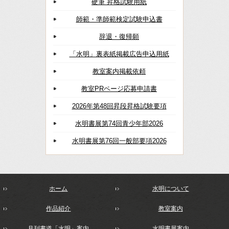
硬筆 昇格試験用紙
師範・準師範検定試験申込書
辞退・復帰願
「水明」裏表紙掲載広告申込用紙
教室案内掲載依頼
教室PRページ応募申請書
2026年第48回昇段昇格試験要項
水明書展第74回青少年部2026
水明書展第76回一般部要項2026
ホーム
水明について
作品紹介
教室案内
月刊書道「水明」案内
水明書展案内