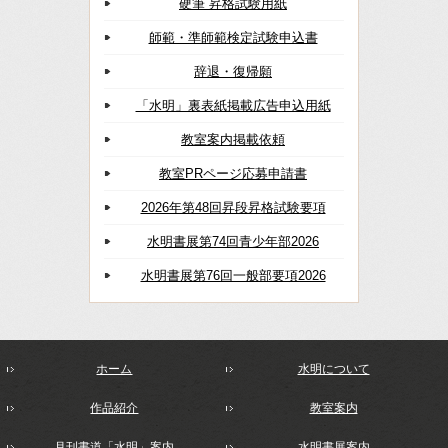
硬筆 昇格試験用紙
師範・準師範検定試験申込書
辞退・復帰願
「水明」裏表紙掲載広告申込用紙
教室案内掲載依頼
教室PRページ応募申請書
2026年第48回昇段昇格試験要項
水明書展第74回青少年部2026
水明書展第76回一般部要項2026
ホーム
水明について
作品紹介
教室案内
月刊書道「水明」案内
水明書展案内