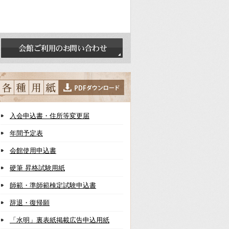
入会申込書・住所等変更届
年間予定表
会館使用申込書
硬筆 昇格試験用紙
師範・準師範検定試験申込書
辞退・復帰願
「水明」裏表紙掲載広告申込用紙