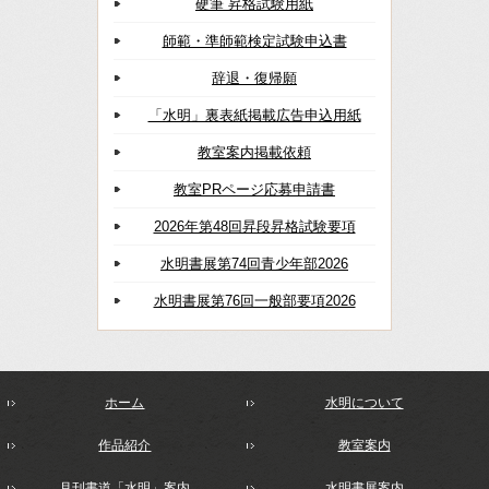
硬筆 昇格試験用紙
師範・準師範検定試験申込書
辞退・復帰願
「水明」裏表紙掲載広告申込用紙
教室案内掲載依頼
教室PRページ応募申請書
2026年第48回昇段昇格試験要項
水明書展第74回青少年部2026
水明書展第76回一般部要項2026
ホーム
水明について
作品紹介
教室案内
月刊書道「水明」案内
水明書展案内