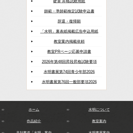
硬筆 昇格試験用紙
師範・準師範検定試験申込書
辞退・復帰願
「水明」裏表紙掲載広告申込用紙
教室案内掲載依頼
教室PRページ応募申請書
2026年第48回昇段昇格試験要項
水明書展第74回青少年部2026
水明書展第76回一般部要項2026
ホーム
水明について
作品紹介
教室案内
月刊書道「水明」案内
水明書展案内