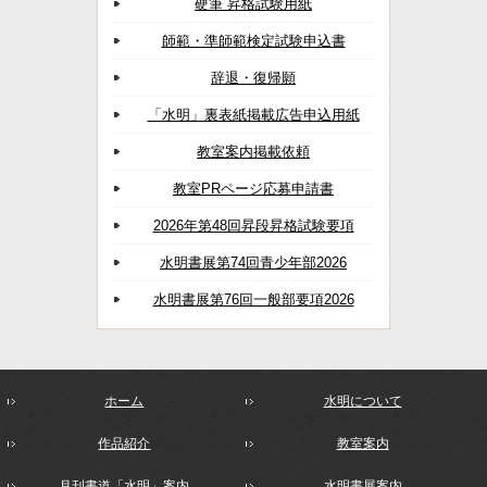
硬筆 昇格試験用紙
師範・準師範検定試験申込書
辞退・復帰願
「水明」裏表紙掲載広告申込用紙
教室案内掲載依頼
教室PRページ応募申請書
2026年第48回昇段昇格試験要項
水明書展第74回青少年部2026
水明書展第76回一般部要項2026
ホーム
水明について
作品紹介
教室案内
月刊書道「水明」案内
水明書展案内