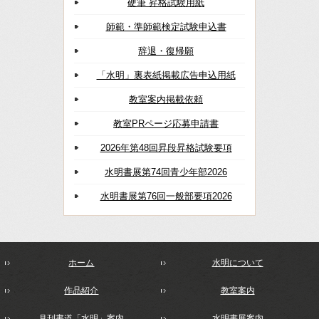
硬筆 昇格試験用紙
師範・準師範検定試験申込書
辞退・復帰願
「水明」裏表紙掲載広告申込用紙
教室案内掲載依頼
教室PRページ応募申請書
2026年第48回昇段昇格試験要項
水明書展第74回青少年部2026
水明書展第76回一般部要項2026
ホーム
水明について
作品紹介
教室案内
月刊書道「水明」案内
水明書展案内