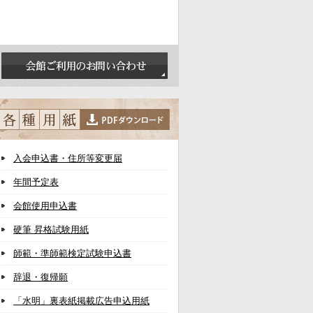
入会申込書・住所等変更届
年間予定表
会館使用申込書
硬筆 昇格試験用紙
師範・準師範検定試験申込書
辞退・復帰願
「水明」裏表紙掲載広告申込用紙