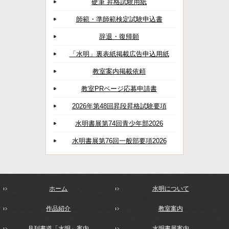
硬筆 昇格試験用紙
師範・準師範検定試験申込書
辞退・復帰願
「水明」裏表紙掲載広告申込用紙
教室案内掲載依頼
教室PRページ応募申請書
2026年第48回昇段昇格試験要項
水明書展第74回青少年部2026
水明書展第76回一般部要項2026
ホーム
水明について
作品紹介
教室案内
月刊書道「水明」案内
水明書展案内