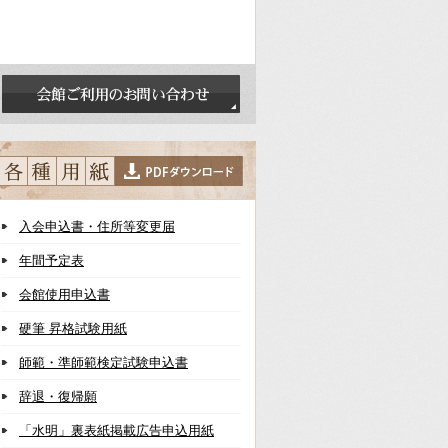
入会申込書・住所等変更届
年間予定表
会館使用申込書
硬筆 昇格試験用紙
師範・準師範検定試験申込書
辞退・復帰願
「水明」裏表紙掲載広告申込用紙