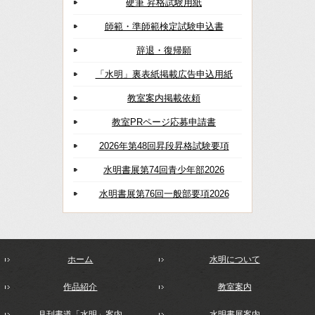
硬筆 昇格試験用紙
師範・準師範検定試験申込書
辞退・復帰願
「水明」裏表紙掲載広告申込用紙
教室案内掲載依頼
教室PRページ応募申請書
2026年第48回昇段昇格試験要項
水明書展第74回青少年部2026
水明書展第76回一般部要項2026
ホーム
水明について
作品紹介
教室案内
月刊書道「水明」案内
水明書展案内