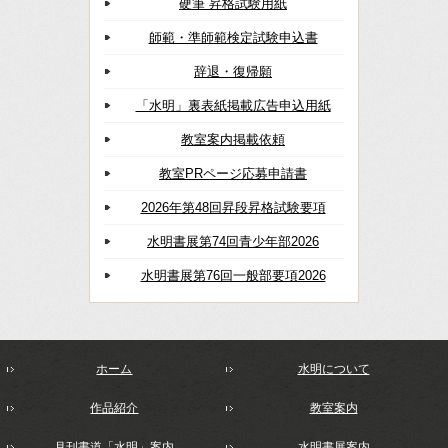
硬筆 昇格試験用紙
師範・準師範検定試験申込書
辞退・復帰願
「水明」裏表紙掲載広告申込用紙
教室案内掲載依頼
教室PRページ応募申請書
2026年第48回昇段昇格試験要項
水明書展第74回青少年部2026
水明書展第76回一般部要項2026
ホーム
水明について
作品紹介
教室案内
月刊書道「水明」案内
水明書展案内