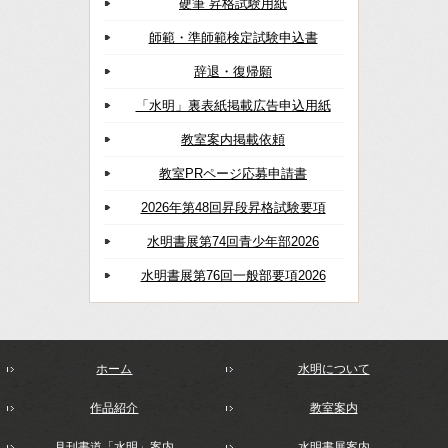
硬筆 昇格試験用紙
師範・準師範検定試験申込書
辞退・復帰願
「水明」裏表紙掲載広告申込用紙
教室案内掲載依頼
教室PRページ応募申請書
2026年第48回昇段昇格試験要項
水明書展第74回青少年部2026
水明書展第76回一般部要項2026
ホーム
水明について
作品紹介
教室案内
月刊書道「水明」案内
水明書展案内