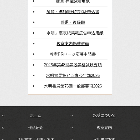
硬筆 昇格試験用紙
師範・準師範検定試験申込書
辞退・復帰願
「水明」裏表紙掲載広告申込用紙
教室案内掲載依頼
教室PRページ応募申請書
2026年第48回昇段昇格試験要項
水明書展第74回青少年部2026
水明書展第76回一般部要項2026
ホーム
水明について
作品紹介
教室案内
月刊書道「水明」案内
水明書展案内