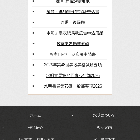
硬筆 昇格試験用紙
師範・準師範検定試験申込書
辞退・復帰願
「水明」裏表紙掲載広告申込用紙
教室案内掲載依頼
教室PRページ応募申請書
2026年第48回昇段昇格試験要項
水明書展第74回青少年部2026
水明書展第76回一般部要項2026
ホーム
水明について
作品紹介
教室案内
月刊書道「水明」案内
水明書展案内