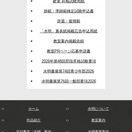
硬筆 昇格試験用紙
師範・準師範検定試験申込書
辞退・復帰願
「水明」裏表紙掲載広告申込用紙
教室案内掲載依頼
教室PRページ応募申請書
2026年第48回昇段昇格試験要項
水明書展第74回青少年部2026
水明書展第76回一般部要項2026
ホーム
水明について
作品紹介
教室案内
月刊書道「水明」案内
水明書展案内