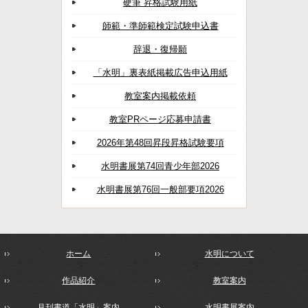
硬筆 昇格試験用紙
師範・準師範検定試験申込書
辞退・復帰願
「水明」裏表紙掲載広告申込用紙
教室案内掲載依頼
教室PRページ応募申請書
2026年第48回昇段昇格試験要項
水明書展第74回青少年部2026
水明書展第76回一般部要項2026
ホーム
水明について
作品紹介
教室案内
月刊書道「水明」案内
水明書展案内