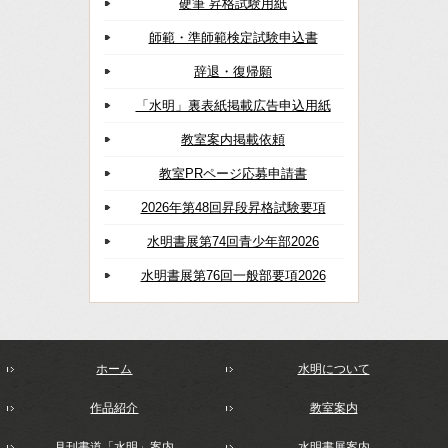
硬筆 昇格試験用紙
師範・準師範検定試験申込書
辞退・復帰願
「水明」裏表紙掲載広告申込用紙
教室案内掲載依頼
教室PRページ応募申請書
2026年第48回昇段昇格試験要項
水明書展第74回青少年部2026
水明書展第76回一般部要項2026
ホーム
水明について
作品紹介
教室案内
月刊書道「水明」案内
水明書展案内