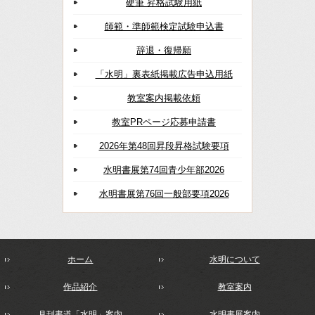
硬筆 昇格試験用紙
師範・準師範検定試験申込書
辞退・復帰願
「水明」裏表紙掲載広告申込用紙
教室案内掲載依頼
教室PRページ応募申請書
2026年第48回昇段昇格試験要項
水明書展第74回青少年部2026
水明書展第76回一般部要項2026
ホーム
水明について
作品紹介
教室案内
月刊書道「水明」案内
水明書展案内