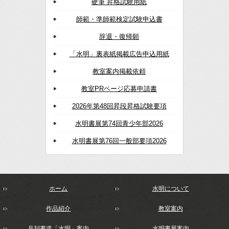
硬筆 昇格試験用紙
師範・準師範検定試験申込書
辞退・復帰願
「水明」裏表紙掲載広告申込用紙
教室案内掲載依頼
教室PRページ応募申請書
2026年第48回昇段昇格試験要項
水明書展第74回青少年部2026
水明書展第76回一般部要項2026
ホーム
水明について
作品紹介
教室案内
月刊書道「水明」案内
水明書展案内