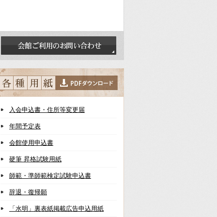
入会申込書・住所等変更届
年間予定表
会館使用申込書
硬筆 昇格試験用紙
師範・準師範検定試験申込書
辞退・復帰願
「水明」裏表紙掲載広告申込用紙