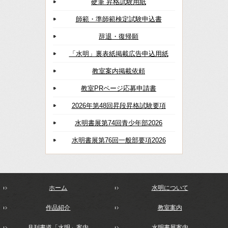
硬筆 昇格試験用紙
師範・準師範検定試験申込書
辞退・復帰願
「水明」裏表紙掲載広告申込用紙
教室案内掲載依頼
教室PRページ応募申請書
2026年第48回昇段昇格試験要項
水明書展第74回青少年部2026
水明書展第76回一般部要項2026
ホーム
水明について
作品紹介
教室案内
月刊書道「水明」案内
水明書展案内