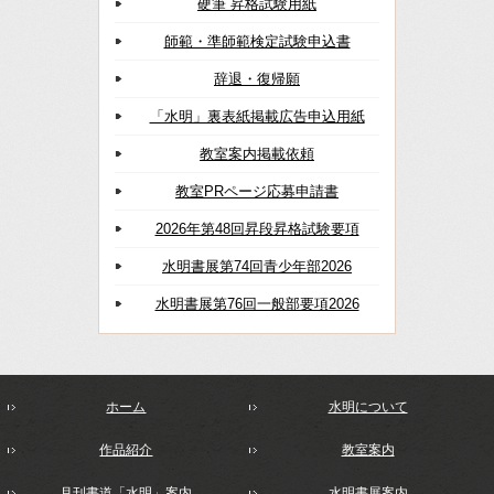
硬筆 昇格試験用紙
師範・準師範検定試験申込書
辞退・復帰願
「水明」裏表紙掲載広告申込用紙
教室案内掲載依頼
教室PRページ応募申請書
2026年第48回昇段昇格試験要項
水明書展第74回青少年部2026
水明書展第76回一般部要項2026
ホーム
水明について
作品紹介
教室案内
月刊書道「水明」案内
水明書展案内