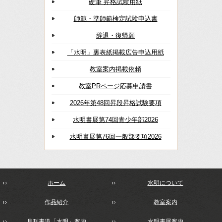
硬筆 昇格試験用紙
師範・準師範検定試験申込書
辞退・復帰願
「水明」裏表紙掲載広告申込用紙
教室案内掲載依頼
教室PRページ応募申請書
2026年第48回昇段昇格試験要項
水明書展第74回青少年部2026
水明書展第76回一般部要項2026
ホーム
水明について
作品紹介
教室案内
月刊書道「水明」案内
水明書展案内